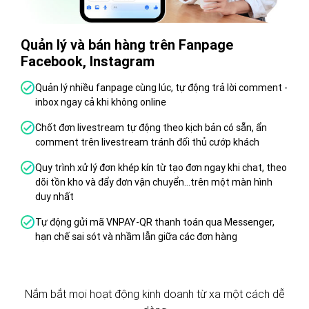
Quản lý và bán hàng trên Fanpage
Tăn
Facebook, Instagram
TM
Quản lý nhiều fanpage cùng lúc, tự động trả lời comment -
Đ
inbox ngay cả khi không online
T
Chốt đơn livestream tự động theo kịch bản có sẵn, ẩn
T
comment trên livestream tránh đối thủ cướp khách
n
S
Quy trình xử lý đơn khép kín từ tạo đơn ngay khi chat, theo
dõi tồn kho và đẩy đơn vận chuyển...trên một màn hình
Đ
duy nhất
v
Tự động gửi mã VNPAY-QR thanh toán qua Messenger,
Đ
hạn chế sai sót và nhầm lẫn giữa các đơn hàng
s
h
Nắm bắt mọi hoạt động kinh doanh từ xa một cách dễ