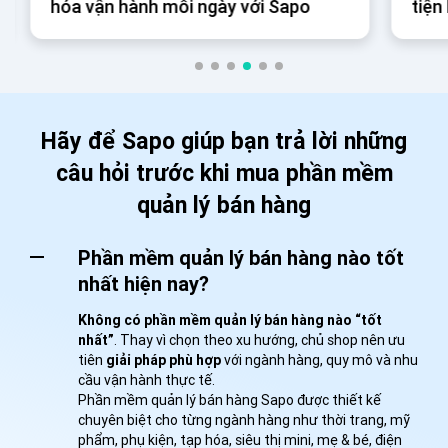
hóa vận hành mỗi ngày với Sapo
tiện
ngà
Hãy để Sapo giúp bạn trả lời những
câu hỏi trước khi mua phần mềm
quản lý bán hàng
Phần mềm quản lý bán hàng nào tốt
nhất hiện nay?
Không có phần mềm quản lý bán hàng nào “tốt
nhất”
. Thay vì chọn theo xu hướng, chủ shop nên ưu
tiên
giải pháp phù hợp
với ngành hàng, quy mô và nhu
cầu vận hành thực tế.
Phần mềm quản lý bán hàng Sapo được thiết kế
chuyên biệt cho từng ngành hàng như thời trang, mỹ
phẩm, phụ kiện, tạp hóa, siêu thị mini, mẹ & bé, điện