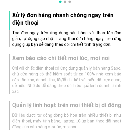
Xử lý đơn hàng nhanh chóng ngay trên
điện thoại
Tạo đơn ngay trên ứng dụng bán hàng với thao tác đơn
giản, tự động cập nhật trạng thái đơn hàng ngay trên ứng
dụng giúp bạn dễ dàng theo dõi chi tiết tình trạng đơn.
Xem báo cáo chi tiết mọi lúc, mọi nơi
Chỉ với chiếc điện thoại có ứng dụng quản lý bán hàng Sapo,
chủ cửa hàng có thể kiểm soát từ xa 100% nhờ xem báo
cáo tồn kho, doanh thu, lãi/lỗ chi tiết với biểu đồ trực quan,
dễ hiểu. Nhờ đó dễ dàng theo dõi hiệu quả kinh doanh chính
xác.
Quản lý linh hoạt trên mọi thiết bị di động
Dữ liệu được tự động đồng bộ hóa trên nhiều thiết bị như
điện thoại, máy tính bảng, laptop,…Giúp bạn theo dõi hoạt
động của cửa hàng mọi lúc, mọi nơi.